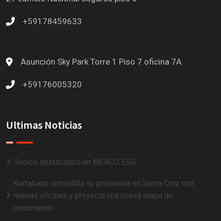
+59178459633
Asunción
Sky Park Torre 1 Piso 7 oficina 7A
+59176005320
Ultimas Noticias
Socios destacados en MERCO ESG
Kortabaco consolida su presencia en Santa Cruz con
nuevas oficinas y proyecta una nueva etapa de
crecimiento