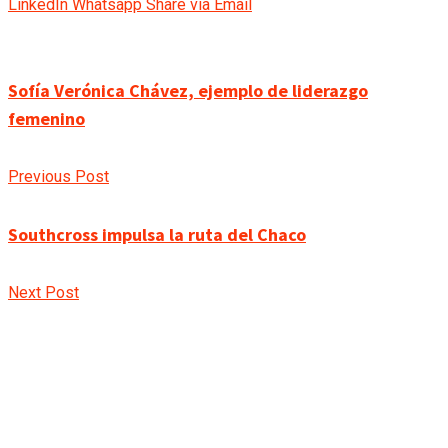
LinkedIn
Whatsapp
Share via Email
Sofía Verónica Chávez, ejemplo de liderazgo
femenino
Previous Post
Southcross impulsa la ruta del Chaco
Next Post