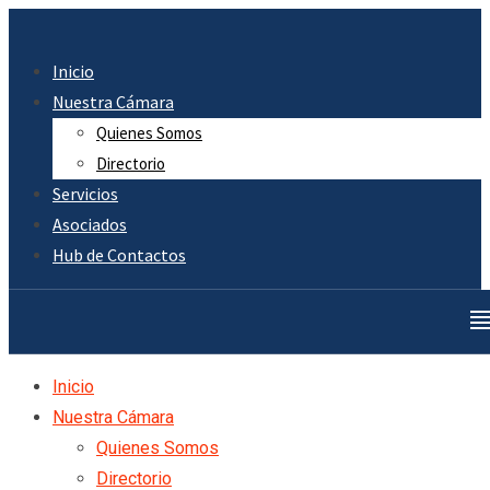
Skip
to
Inicio
content
Nuestra Cámara
Quienes Somos
Directorio
Servicios
Asociados
Hub de Contactos
Inicio
Nuestra Cámara
Quienes Somos
Directorio