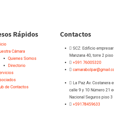
esos Rápidos
Contactos
icio
SCZ: Edificio empresari
uestra Cámara
Manzana 40, torre 2 piso
Quienes Somos
+591 76005320
Directorio
camarabolpar@gmail.
ervicios
sociados
La Paz
Av. Costanera e
ub de Contactos
calle 9 y 10 Número 21 ed
Nacional Seguros piso 3
+59178459633