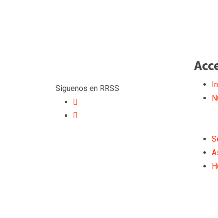
Acc
In
Siguenos en RRSS
N
S
A
H